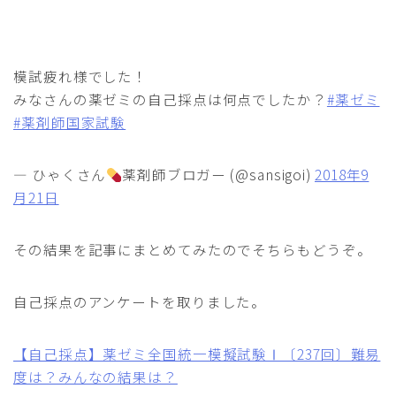
模試疲れ様でした！
みなさんの薬ゼミの自己採点は何点でしたか？
#薬ゼミ
#薬剤師国家試験
— ひゃくさん
薬剤師ブロガー (@sansigoi)
2018年9
月21日
その結果を記事にまとめてみたのでそちらもどうぞ。
自己採点のアンケートを取りました。
【自己採点】薬ゼミ全国統一模擬試験Ⅰ〔237回〕難易
度は？みんなの結果は？