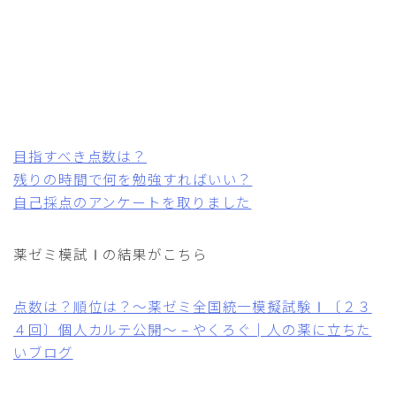
目指すべき点数は？
残りの時間で何を勉強すればいい？
自己採点のアンケートを取りました
薬ゼミ模試Ⅰの結果がこちら
点数は？順位は？～薬ゼミ全国統一模擬試験Ⅰ〔２３
４回〕個人カルテ公開～ – やくろぐ│人の薬に立ちた
いブログ