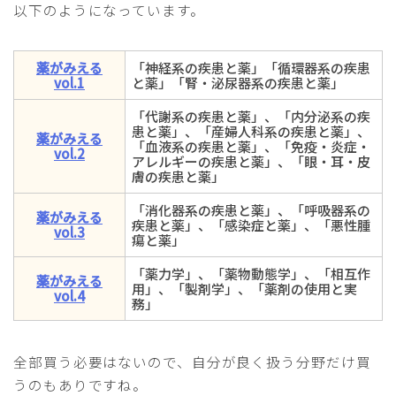
以下のようになっています。
薬がみえる
「神経系の疾患と薬」「循環器系の疾患
vol.1
と薬」「腎・泌尿器系の疾患と薬」
「代謝系の疾患と薬」、「内分泌系の疾
患と薬」、「産婦人科系の疾患と薬」、
薬がみえる
「血液系の疾患と薬」、「免疫・炎症・
vol.2
アレルギーの疾患と薬」、「眼・耳・皮
膚の疾患と薬」
「消化器系の疾患と薬」、「呼吸器系の
薬がみえる
疾患と薬」、「感染症と薬」、「悪性腫
vol.3
瘍と薬」
「薬力学」、「薬物動態学」、「相互作
薬がみえる
用」、「製剤学」、「薬剤の使用と実
vol.4
務」
全部買う必要はないので、自分が良く扱う分野だけ買
うのもありですね。