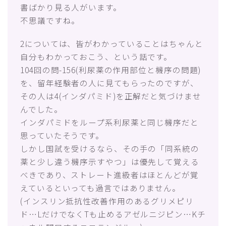
書ばかり見る人がいます。
不思議ですね。
2については、皆がわかっていることはちゃんと
自分もわかっておこう、という話です。
104回の問-156(利尿薬の作用部位と機序の問題)
を、留年経験者の人に見てもらったのですが、
その人は4(インダパミド)を正解だと気づけませ
んでした。
インダパミドをループ系利尿薬と同じ機序だと
思っていたそうです。
しかし国試を受けるなら、その手の「同系統の
薬と少し違う機序示すやつ」は優先して覚える
べきであり、ストレート進級者はほとんどが覚
えているといっても過言ではありません。
(インスリン抵抗性改善作用のあるグリメピリ
ド…LだけでなくTも止めるアゼルニジピン…Kチ