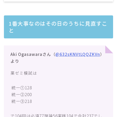
1番大事なのはその日のうちに見直すこ
と
Aki Ogasawaraさん（
@632sKNVtLQQZKVn
）
より
薬ゼミ模試は
統一①128
統一②200
統一③218
で104回は必須77理論56実践104で合計237でし