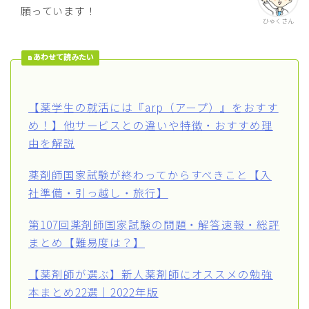
願っています！
ひゃくさん
あわせて読みたい
【薬学生の就活には『arp（アープ）』をおすす
め！】他サービスとの違いや特徴・おすすめ理
由を解説
薬剤師国家試験が終わってからすべきこと【入
社準備・引っ越し・旅行】
第107回薬剤師国家試験の問題・解答速報・総評
まとめ【難易度は？】
【薬剤師が選ぶ】新人薬剤師にオススメの勉強
本まとめ22選｜2022年版